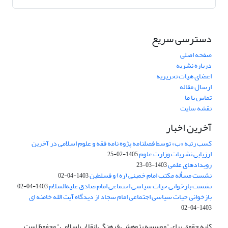
دسترسی سریع
صفحه اصلی
درباره نشریه
اعضای هیات تحریریه
ارسال مقاله
تماس با ما
نقشه سایت
آخرین اخبار
کسب رتبه «ب» توسط فصلنامه پژوه نامه فقه و علوم اسلامی در آخرین
ارزیابی نشریات وزارت علوم
1405-02-25
رویدادهای علمی
1403-03-23
نشست مسأله مکتب امام خمینی (ره) و فسلطین
1403-04-02
نشست بازخوانی حیات سیاسی اجتماعی امام صادق علیه‌السلام
1403-04-02
بازخوانی حیات سیاسی اجتماعی امام سجاد از دیدگاه آیت الله خامنه ای
1403-04-02
کلیه حقوق برای "موسسه پژوهشی فرهنگی انقلاب اسلامی" محفوظ است.