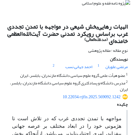
الهیات رهایی‌بخش شیعی در مواجهه با تمدن تجددی
غرب براساس رویکرد تمدنی حضرت آیت‌الله‌العظمی
(مدظله‌العالی)
خامنه‌ای
نوع مقاله : مقاله پژوهشی
نویسندگان
2
1
مرتضی علویان
احمد جهانی نسب
1
عضو هیأت علمی گروه علوم سیاسی دانشگاه مازندران، بابلسر، ایران
2
مدرس دانشگاه و پسادکتری گروه علوم سیاسی دانشگاه مازندران، بابلسر،
ایران
10.22034/rjfis.2025.569092.1242
چکیده
مواجهه با تمدن تجددی غرب که در تلاش است تا
هژمونی خود را در ابعاد مختلف بر عرصه جهانی
بیفزاید، امری اجتناب‌ناپذیر می‌باشد. ازآنجاکه بخش