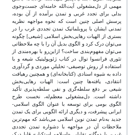
مهمی از دل‌مشغولی آیت‌الله خامنه‌ای جست‌وجوی
بدلی برای تجدد غربی و تمدن برآمده از آن بوده،
پرسش اصلی چنین است که نحوه مواجهه نظریه
تمدنی ایشان با پروبلماتیک تمدن تجددی غرب را در
بستری از الهیات رهایی‌بخش اسلامی [شیعی] چگونه
می‌توان درک کرد و الگوی بدیل آن را با چه ملاحظاتی
می‌توان مفهوم‌بندی ساخت؟ ازاین‌رو با بهره‌مندی از
تئوری فرانسوا توال در کتاب ژئوپولیتیک شیعه و با
استفاده از روش توصیفی- تحلیلیِ موردی و گردآوری
داده به ‌شیوه اسنادی (کتابخانه‌ای) و همچنین رهیافت
انتقادی، یافته‌ها چنین است: الهیات رهایی‌بخش
شیعی بر دفع سلطه‌گری و نفی سلطه‌پذیری تأکید
داشته است. دل‌مشغولی معظم‌له، نخست طرح
الگوی بومی برای توسعه با عنوان الگوی اسلامی-
ایرانی پیشرفت، و دیگری ارائه الگویی برای یک تمدن
جدید به‌نام تمدن نوین اسلامی می‌باشد که مهم‌ترین
ملاحظات آن در مواجهه با دشواره تمدن تجددی
غرب، با دوگانه تقابلی «اسلام- استکبار» قابل‌درک