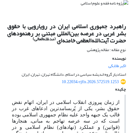
راهبرد جمهوری اسلامی ایران در رویارویی با حقوق
بشر غربی در عرصه بین‌المللی مبتنی بر رهنمودهای
(مدظله‌العالی)
حضرت آیت‌الله‌العظمی خامنه‌ای
نوع مقاله : مقاله پژوهشی
نویسنده
اکبر طلابکی
استادیار گروه اندیشه سیاسی در اسلام، دانشگاه تهران، تهران، ایران
10.22034/rjfis.2026.572519.1253
چکیده
از زمان پیروزی انقلاب اسلامی در ایران، اتهام نقض
حقوق بشر، یکی از پُربسامدترین ادعا‌های غرب در
قالب یک جبهه واحد علیه نظام جمهوری اسلامی بوده
است که در سه عرصه تهاجم به مبانی، هنجارها
(قوانین) و عملکرد (نهادهای) نظام اسلامی و در