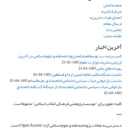
صفحه اصلی
درباره نشریه
اعضای هیات تحریریه
ارسال مقاله
تماس با ما
نقشه سایت
آخرین اخبار
کسب رتبه «ب» توسط فصلنامه پژوه نامه فقه و علوم اسلامی در آخرین
ارزیابی نشریات وزارت علوم
1405-02-25
رویدادهای علمی
1403-03-23
نشست مسأله مکتب امام خمینی (ره) و فسلطین
1403-04-02
نشست بازخوانی حیات سیاسی اجتماعی امام صادق علیه‌السلام
1403-04-02
بازخوانی حیات سیاسی اجتماعی امام سجاد از دیدگاه آیت الله خامنه ای
1403-04-02
کلیه حقوق برای "موسسه پژوهشی فرهنگی انقلاب اسلامی" محفوظ است.
***
دسترسی به مقالات پژوه‌نامه فقه و علوم اسلامی آزاد (Open Access) است.