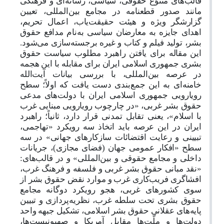
قالب‌های متنوّع حقوقی، سیاسی، رسانه‌ای و فرهنگی
مانند صدور قطعنامه در مجامع بین‌المللی، تعیین
گزارشگر ویژه و هیئت حقیقت‌یاب، اعمال تحریم،
اهدای جایزه به معارضان سیاسی به‌نام مدافع حقوق
بشر، تولید فیلم و کتاب و غیره برجسته‌سازی می‌شود.
این مقاله برای یافتن راهبرد مطلوب سیاست حقوق
بشری جمهوری اسلامی ایران برای مقابله با این هجمه
در عرصه بین‌المللی، با بررسی بیانات آیت‌الله
خامنه‌ای به این جمع‌بندی دست یافت که اولاً؛ سطح
رویارویی جمهوری اسلامی ایران با دولت‌های مدعی
حقوق بشر غربی، «در چارچوب رویارویی مبنایی غرب
با اسلام»، یعنی تقابل تمدنی قرار دارد، ثانیاً؛ راهبرد
ایران در این عرصه باید اتخاذ سه رویکرد «تهاجمی،
تبیینی و رعایت اقتضائات سازکارهای جهانی» در سه
سطح «افکار عمومی جهان (فضای مجازی)، جریانات
داخلی و مجامع حقوقی و بین‌المللی» و در قالب‌های:
«نقد مبانی حقوق بشر غربی و فلسفه و فرهنگ غرب،
افشاگری فریب‌کاری غرب و موارد نقض حقوق بشر از
سوی کشورهای غربی، هجو رویکرد دوگانه مجامع
حقوق بشری تحت سلطه غرب، نظریه‌پردازی و تبیین
پایه‌های عقلانی حقوق بشر اسلامی، تشکیل جبهه واحد
دولت‌ها و ملّت‌ها مقابل آمریکا و صهیونیست‌ها،