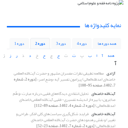
نمایه کلیدواژه ها
همه دوره ها
دوره 4
دوره 3
دوره 2
دوره 1
همه
آ
ا
ب
پ
ت
ث
ج
چ
ح
خ
د
ذ
ر
ز
ژ
آ
آزادی
مطالعه تطبیقی نظرات مفسران مشهور و حضرت آیت‌الله العظمی
خامنه‌ای (مدظله‌العالی) پیرامون تفسیر آیه «وضع اصر»
[دوره 2، شماره
7، 1402، صفحه 95-108]
آیت‌الله ‌خامنه‌ای
تحلیل انتقادی دیدگاه‌های فقهی درباره عبارت «وَ هٌم
صاغِرون» با بهره از اندیشه تفسیری- فقهی‌ آیت‌الله العظمی‌خامنه‌ای
(مدظله‌العالی)
[دوره 2، شماره 4، 1402، صفحه 89-112]
آیت‌الله ‌خامنه‌ای
فرایند شکل‌گیری سیاست‌های کلی (فکر، طراحی و
تغییر) و نقش رهنمودهای حضرت آیت‌الله العظمی خامنه‌ای
(مدظله‌العالی)
[دوره 2، شماره 7، 1402، صفحه 23-52]