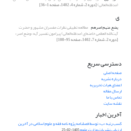
(مدظله‌العالی)
[دوره 2، شماره 4، 1402، صفحه 1-36]
ی
یضع عنهم اصرهم
مطالعه تطبیقی نظرات مفسران مشهور و حضرت
آیت‌الله العظمی خامنه‌ای (مدظله‌العالی) پیرامون تفسیر آیه «وضع اصر»
[دوره 2، شماره 7، 1402، صفحه 95-108]
دسترسی سریع
صفحه اصلی
درباره نشریه
اعضای هیات تحریریه
ارسال مقاله
تماس با ما
نقشه سایت
آخرین اخبار
کسب رتبه «ب» توسط فصلنامه پژوه نامه فقه و علوم اسلامی در آخرین
ارزیابی نشریات وزارت علوم
1405-02-25