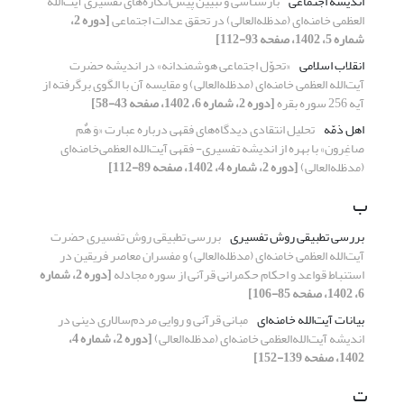
اندیشه‌ اجتماعی
بازشناسی و تبیین پیش‌انگاره‌های تفسیری آیت‌الله
العظمی خامنه‌ای (مدظله‌العالی) در تحقق عدالت اجتماعی
[دوره 2،
شماره 5، 1402، صفحه 93-112]
انقلاب اسلامی
«تحوّل اجتماعی هوشمندانه» در اندیشه حضرت
آیت‌الله العظمی خامنه‌ای (مدظله‌العالی) و مقایسه آن با الگوی برگرفته از
آیه 256 سوره بقره
[دوره 2، شماره 6، 1402، صفحه 43-58]
اهل ذمّه
تحلیل انتقادی دیدگاه‌های فقهی درباره عبارت «وَ هٌم
صاغِرون» با بهره از اندیشه تفسیری- فقهی‌ آیت‌الله العظمی‌خامنه‌ای
(مدظله‌العالی)
[دوره 2، شماره 4، 1402، صفحه 89-112]
ب
بررسی تطبیقی روش تفسیری
بررسی تطبیقی روش تفسیری حضرت
آیت‌الله العظمی خامنه‌ای (مدظله‌العالی) و مفسران معاصر فریقین در
استنباط قواعد و احکام حکمرانی قرآنی از سوره مجادله
[دوره 2، شماره
6، 1402، صفحه 85-106]
بیانات آیت‌الله خامنه‌ای
مبانی قرآنی و روایی مردم‌سالاری دینی در
اندیشه آیت‌الله‌العظمی خامنه‌ای (مدظله‌العالی)
[دوره 2، شماره 4،
1402، صفحه 139-152]
ت