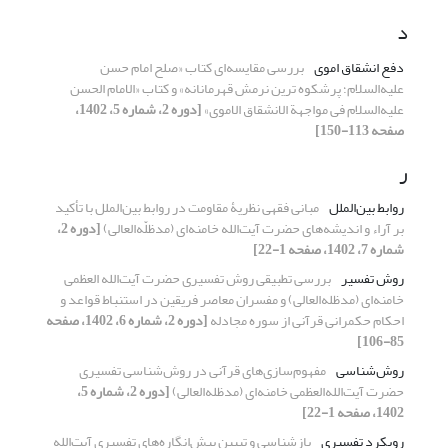
د
دفع انشقاق اموی
بررسی مقایسه‌ای کتاب «صلح امام حسن
علیه‌السلام؛ پرشکوه ترین نرمش قهرمانانه» و کتاب «الامام الحسن
علیه‌السلام فی مواجهة الانشقاق الاموی»
[دوره 2، شماره 5، 1402،
صفحه 113-150]
ر
روابط بین‌الملل
مبانی فقهی نظریۀ مقاومت در روابط بین‌الملل با تأکید
بر آراء و اندیشه‌های حضرت آیت‌الله خامنه‌ای (مدظلّه‌العالی)
[دوره 2،
شماره 7، 1402، صفحه 1-22]
روش تفسیر
بررسی تطبیقی روش تفسیری حضرت آیت‌الله العظمی
خامنه‌ای (مدظله‌العالی) و مفسران معاصر فریقین در استنباط قواعد و
احکام حکمرانی قرآنی از سوره مجادله
[دوره 2، شماره 6، 1402، صفحه
85-106]
روش‌شناسی
مفهوم‌سازی‌های قرآنی در روش‌شناسی تفسیری
حضرت آیت‌الله‌العظمی خامنه‌ای (مدظله‌العالی)
[دوره 2، شماره 5،
1402، صفحه 1-22]
رویکرد تفسیری
بازشناسی و تبیین پیش‌انگاره‌های تفسیری آیت‌الله