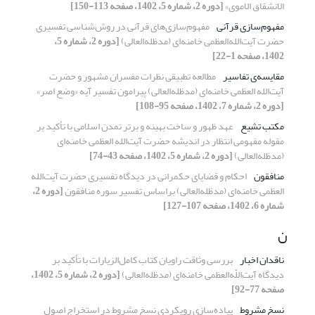
الانشقاق الاموی»
[دوره 2، شماره 5، 1402، صفحه 113-150]
مفهوم‌سازی قرآنی
مفهوم‌سازی‌های قرآنی در روش‌شناسی تفسیری
حضرت آیت‌الله‌العظمی خامنه‌ای (مدظله‌العالی)
[دوره 2، شماره 5،
1402، صفحه 1-22]
مقایسه‌ی تفاسیر
مطالعه تطبیقی نظرات مفسران مشهور و حضرت
آیت‌الله العظمی خامنه‌ای (مدظله‌العالی) پیرامون تفسیر آیه «وضع اصر»
[دوره 2، شماره 7، 1402، صفحه 95-108]
مکتب تشیع
عهد ظهور و ساخت بهینه و برتر تمدن اسلامی با تأکید بر
مقوله مفهومی انتظار در اندیشه حضرت آیت‌الله العظمی خامنه‌ای
(مدظله‌العالی)
[دوره 2، شماره 5، 1402، صفحه 43-74]
منافقون
احکام و قضایای حکمرانی در دیدگاه تفسیری حضرت آیت‌الله
العظمی خامنه‌ای (مدظله‌العالی) براساس تفسیر سوره منافقون
[دوره 2،
شماره 6، 1402، صفحه 107-127]
ن
ناقدان اخبار
بررسی وثاقت راویان کتاب کامل‌الزیارات با تأکید بر
دیدگاه آیت‌اللّه‌العظمی خامنه‌ای (مدظله‌العالی)
[دوره 2، شماره 5، 1402،
صفحه 77-92]
نسخ مشروط
پیاده‌سازی رویکردی نسخ مشروط در استخراج اصول