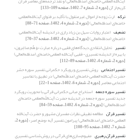
آیت‌الله العظمی خامنه‌ای (مدظله‌العالی) و نقد ترجمه‌های معاصر قرآن
کریم از آن
[دوره 2، شماره 7، 1402، صفحه 109-133]
ترکه
ارث زوجه از اموال غیرمنقول با تأکید بر فتوای آیت‌الله‌العظمی
خامنه‌ای (مدظله‌العالی)
[دوره 2، شماره 4، 1402، صفحه 71-88]
تضعیف
اعتبار روایات سهل بن زیاد رازی در اندیشه‌ آیت‌الله‌العظمی
خامنه‌ای (مدظله‌العالی)
[دوره 2، شماره 4، 1402، صفحه 37-70]
تفسیر
تحلیل انتقادی دیدگاه‌های فقهی درباره عبارت «وَ هٌم صاغِرون»
با بهره از اندیشه تفسیری- فقهی‌ آیت‌الله العظمی‌خامنه‌ای (مدظله‌العالی)
[دوره 2، شماره 4، 1402، صفحه 89-112]
تفسیر اجتماعی
روش تفسیری و رویکرد حکمرانی تفسیر سوره حشر
حضرت آیت‌الله‌ العظمی خامنه‌ای (مدظلّه‌العالی) در تطبیق با تفاسیر
اجتماعی معاصر
[دوره 2، شماره 6، 1402، صفحه 1-22]
تفسیر سوره جمعه
استخراج مبانی حکمرانی قرآنی با محوریت رویکرد
جدید تفسیر سوره جمعه در اندیشه حضرت آیت‌اللّه‌العظمی خامنه‌ای
(مدظله‌العالی)
[دوره 2، شماره 6، 1402، صفحه 59-84]
تفسیر قرآن
مطالعه تطبیقی نظرات مفسران مشهور و حضرت آیت‌الله
العظمی خامنه‌ای (مدظله‌العالی) پیرامون تفسیر آیه «وضع اصر»
[دوره 2،
شماره 7، 1402، صفحه 95-108]
تفسیر قرآن رهبری
مفهوم‌سازی‌های قرآنی در روش‌شناسی تفسیری