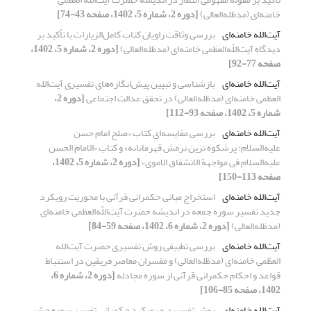
خامنه‌ای (مدظله‌العالی)
[دوره 2، شماره 5، 1402، صفحه 43-74]
آیت‌الله خامنه‌ای
بررسی وثاقت راویان کتاب کامل‌الزیارات با تأکید بر
دیدگاه آیت‌اللّه‌العظمی خامنه‌ای (مدظله‌العالی)
[دوره 2، شماره 5، 1402،
صفحه 77-92]
آیت‌الله خامنه‌ای
بازشناسی و تبیین پیش‌انگاره‌های تفسیری آیت‌الله
العظمی خامنه‌ای (مدظله‌العالی) در تحقق عدالت اجتماعی
[دوره 2،
شماره 5، 1402، صفحه 93-112]
آیت‌الله خامنه‌ای
بررسی مقایسه‌ای کتاب «صلح امام حسن
علیه‌السلام؛ پرشکوه ترین نرمش قهرمانانه» و کتاب «الامام الحسن
علیه‌السلام فی مواجهة الانشقاق الاموی»
[دوره 2، شماره 5، 1402،
صفحه 113-150]
آیت‌الله خامنه‌ای
استخراج مبانی حکمرانی قرآنی با محوریت رویکرد
جدید تفسیر سوره جمعه در اندیشه حضرت آیت‌اللّه‌العظمی خامنه‌ای
(مدظله‌العالی)
[دوره 2، شماره 6، 1402، صفحه 59-84]
آیت‌الله خامنه‌ای
بررسی تطبیقی روش تفسیری حضرت آیت‌الله
العظمی خامنه‌ای (مدظله‌العالی) و مفسران معاصر فریقین در استنباط
قواعد و احکام حکمرانی قرآنی از سوره مجادله
[دوره 2، شماره 6،
1402، صفحه 85-106]
آیت‌الله خامنه‌ای
روش تفسیری و رویکرد حکمرانی تفسیر سوره حشر