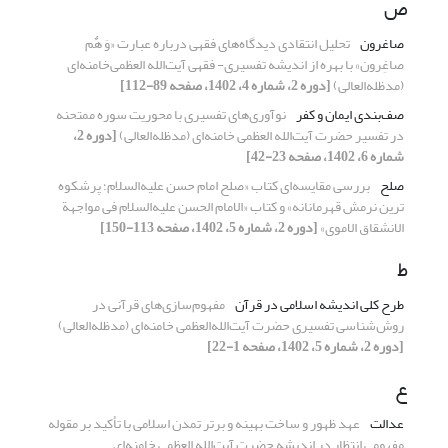
ص
صاغرون
تحلیل انتقادی دیدگاه‌های فقهی درباره عبارت «وَ هٌم
صاغِرون» با بهره از اندیشه تفسیری- فقهی‌ آیت‌الله العظمی‌خامنه‌ای
(مدظله‌العالی)
[دوره 2، شماره 4، 1402، صفحه 89-112]
صف‌بندی ایمان و کفر
نوآوری‌های تفسیری با محوریت سوره ممتحنه
در تفسیر حضرت آیت‌الله العظمی خامنه‌ای (مدظله‌العالی)
[دوره 2،
شماره 6، 1402، صفحه 23-42]
صلح
بررسی مقایسه‌ای کتاب «صلح امام حسن علیه‌السلام؛ پرشکوه
ترین نرمش قهرمانانه» و کتاب «الامام الحسن علیه‌السلام فی مواجهة
الانشقاق الاموی»
[دوره 2، شماره 5، 1402، صفحه 113-150]
ط
طرح کلی اندیشه اسلامی در قرآن
مفهوم‌سازی‌های قرآنی در
روش‌شناسی تفسیری حضرت آیت‌الله‌العظمی خامنه‌ای (مدظله‌العالی)
[دوره 2، شماره 5، 1402، صفحه 1-22]
ع
عدالت
عهد ظهور و ساخت بهینه و برتر تمدن اسلامی با تأکید بر مقوله
مفهومی انتظار در اندیشه حضرت آیت‌الله العظمی خامنه‌ای