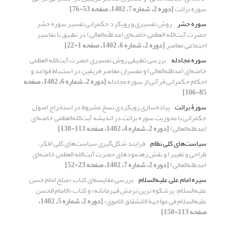
سوره ‌برائت
[دوره 2، شماره 7، 1402، صفحه 53-76]
سوره حشر
روش تفسیری و رویکرد حکمرانی تفسیر سوره حشر
حضرت آیت‌الله‌ العظمی خامنه‌ای (مدظلّه‌العالی) در تطبیق با تفاسیر
اجتماعی معاصر
[دوره 2، شماره 6، 1402، صفحه 1-22]
سوره مجادله
بررسی تطبیقی روش تفسیری حضرت آیت‌الله العظمی
خامنه‌ای (مدظله‌العالی) و مفسران معاصر فریقین در استنباط قواعد و
احکام حکمرانی قرآنی از سوره مجادله
[دوره 2، شماره 6، 1402، صفحه
85-106]
سورۀ برائت
پیاده‌سازی رویکردی نسخ مشروط در استخراج اصول
حکمرانی با محوریت سوره برائت در اندیشه آیت‌الله‌العظمی خامنه‌ای
(مدظله‌العالی)
[دوره 2، شماره 4، 1402، صفحه 113-138]
سیاست‌های کلی نظام
فرایند شکل‌گیری سیاست‌های کلی (فکر،
طراحی و تغییر) و نقش رهنمودهای حضرت آیت‌الله العظمی خامنه‌ای
(مدظله‌العالی)
[دوره 2، شماره 7، 1402، صفحه 23-52]
سیره امام علی علیه‌السلام
بررسی مقایسه‌ای کتاب «صلح امام حسن
علیه‌السلام؛ پرشکوه ترین نرمش قهرمانانه» و کتاب «الامام الحسن
علیه‌السلام فی مواجهة الانشقاق الاموی»
[دوره 2، شماره 5، 1402،
صفحه 113-150]